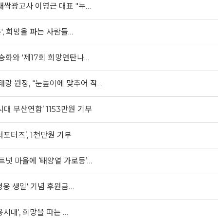
새싹광고사 이영근 대표 "누…
', 희망을 파는 사람들…
승화와 '제17회 희망연탄나…
태랑 원장, “눈높이에 맞추어 작…
대 부산연합’ 1153만원 기부
서포터즈’, 1천만원 기부
트넛 마을에 ‘태양열 가로등’…
영웅 생일' 기념 후원금…
시대', 희망을 파는 …