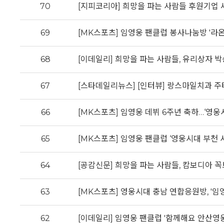
70
[지피코리아] 희망을 파는 사람들 후원기업 
69
[MK스포츠] 임영웅 팬클럽 봉사나눔방 '라온
68
[이데일리] 희망을 파는 사람들, 유리상자 박
67
[스타데일리뉴스] [인터뷰] 랑스마일치과 주
66
[MK스포츠] 임영웅 데뷔 6주년 축하…‘영웅시
65
[MK스포츠] 임영웅 팬클럽 ‘영웅시대 부천 
64
[공감신문] 희망을 파는 사람들, 캄보디아 꼭
63
[MK스포츠] 영웅시대 충남 연합응원방, '임
62
[이데일리] 임영웅 팬클럽 '함께해요 안산영웅