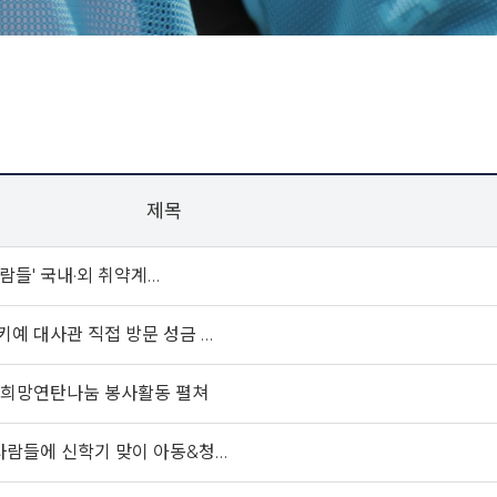
제목
람들' 국내·외 취약계…
키예 대사관 직접 방문 성금 …
9회 희망연탄나눔 봉사활동 펼쳐
 사람들에 신학기 맞이 아동&청…