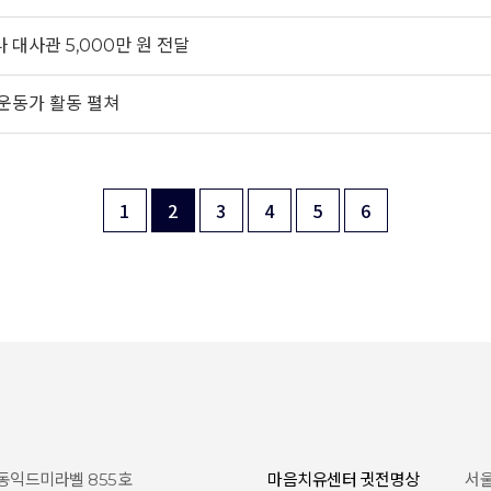
 대사관 5,000만 원 전달
망운동가 활동 펼쳐
1
2
3
4
5
6
 동익드미라벨 855호
마음치유센터 귓전명상
서울