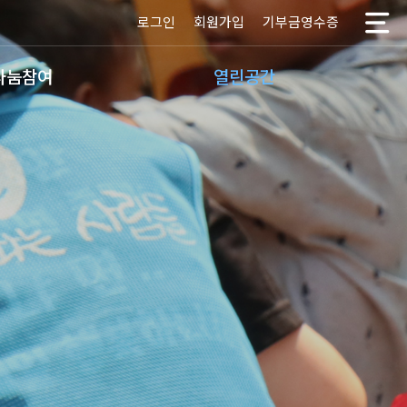
로그인
회원가입
기부금영수증
나눔참여
열린공간