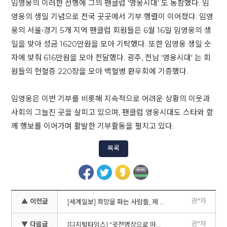
임영웅의 이러한 선행에 그의 팬클럽 '영웅시대' 도 동참했다. 임
영웅의 생일 기념으로 전국 곳곳에서 기부 행렬이 이어졌다. 임영
웅의 서울•경기 5개 지역 팬클럽 회원들은 6월 16일 임영웅의 생
일을 맞아 성금 1620만원을 모아 기탁했다. 또한 임영웅 생일 숫
자에 맞춰 616만원을 모아 전달했다. 광주, 전남 '영웅시대' 는 회
원들의 헌혈증 220장을 모아 백혈병 환우회에 기증했다.
임영웅은 이번 기부를 비롯해 지속적으로 어려운 상황의 이웃과
사회의 그늘진 곳을 살피고 있으며, 팬클럽 영웅시대도 스타와 함
께 행보를 이어가며 활발한 기부활동을 펼치고 있다.
목록
관*자
▲ 이전글
[세계일보] 희망을 파는 사람들, 제 1회 희망을 파는 바자회&희망을 파는 콘서트 성황리에 개최
관*자
▼ 다음글
[디지털타임스] "귓전명상으로 마음을 치유하다"~희망의 연결다리가 되어준 사람들