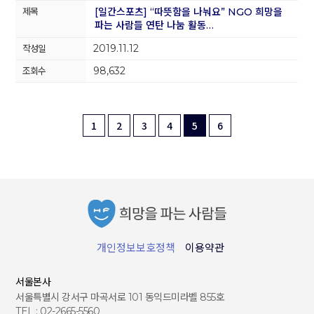
[일간스포츠] “따뜻함을 나눠요” NGO 희망을
파는 사람들 연탄 나눔 활동…
2019.11.12
98,632
1
2
3
4
5
6
개인정보보호정책
이용약관
서울본사
서울특별시 강서구 마곡서로 101 동익드미라벨 855호
TEL : 02-2665-5560