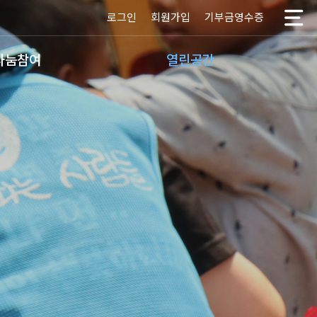
로그인
회원가입
기부금영수증
나눔참여
열린공간