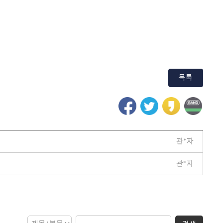
목록
관*자
관*자