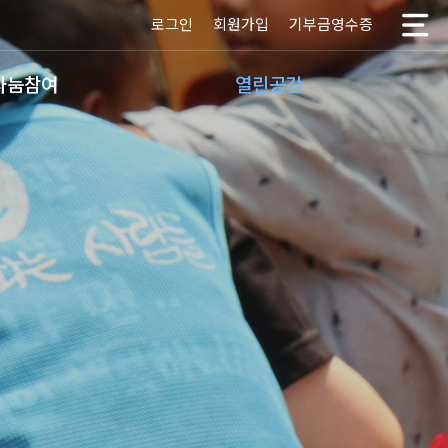
로그인
회원가입
기부금영수증
나눔참여
열린공간