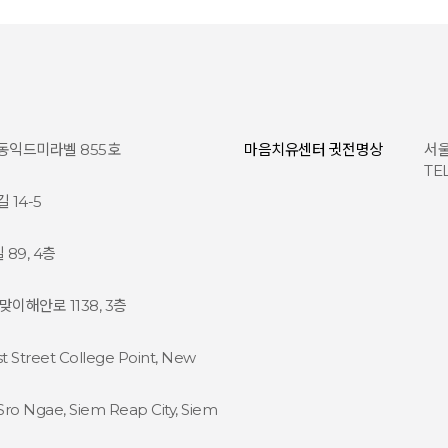
 동익드미라벨 855호
마음치유센터 귓전명상
서울
TEL
14-5
89, 4층
해안로 1138, 3층
1st Street College Point, New
Sro Ngae, Siem Reap City, Siem