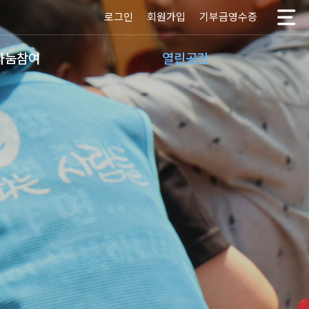
로그인
회원가입
기부금영수증
나눔참여
열린공간