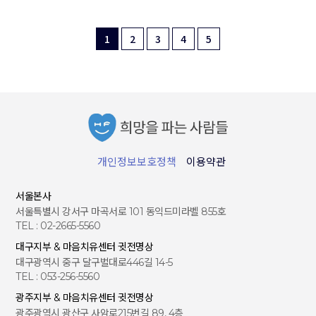
1
2
3
4
5
개인정보보호정책
이용약관
서울본사
서울특별시 강서구 마곡서로 101 동익드미라벨 855호
TEL : 02-2665-5560
대구지부 & 마음치유센터 귓전명상
대구광역시 중구 달구벌대로446길 14-5
TEL : 053-256-5560
광주지부 & 마음치유센터 귓전명상
광주광역시 광산구 사암로215번길 89, 4층