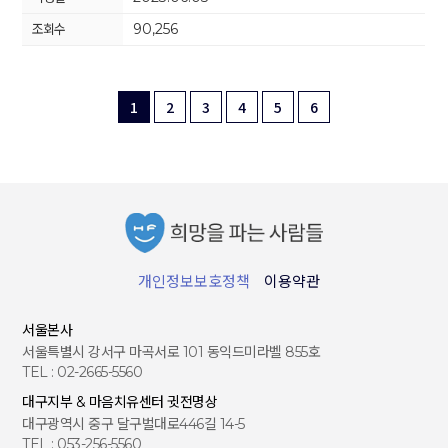
90,256
1
2
3
4
5
6
개인정보보호정책
이용약관
서울본사
서울특별시 강서구 마곡서로 101 동익드미라벨 855호
TEL : 02-2665-5560
대구지부 & 마음치유센터 귓전명상
대구광역시 중구 달구벌대로446길 14-5
TEL : 053-256-5560