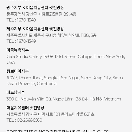
광주지부 & 마음치유센터 귓전명상
광주광역시 광산구 사암로215번길 89, 4층
TEL : 1670-1549
제주지부 & 마음치유센터 귓전명상
제주특별자치도 제주시 구좌읍 해맞이해안로 1138, 3층
TEL : 1670-1549
미국뉴욕지부
Gala Studio Gallery 15-08 121st Street College Point, New York,
USA
캄보디아지부
#077, Phum Thnal, Sangkat Sro Ngae, Siem Reap City, Siem
Reap Province, Cambodia
베트남지부
390 Đ. Nguyễn Văn Cừ, Ngọc Lâm, Bồ Đề, Hà Nội, Vietnam
마음치유센터 귓전명상
서울특별시 강서구 마곡서로 101 동익드미라벨 821호
TEL : 02-2666-5560
COPYRIGHT © NGO 희망을파는사람들. ALL RIGHTS