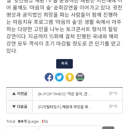
널 '귓전명상 채환TV'를 운영하는 채환은 지난해에 이
어 올해도 '마음의 숲' 순회강연을 이어가고 있다. 귓전
명상과 공익법인 희망을 파는 사람들이 함께 진행하
는 마음치유 프로그램 '마음의 숲'은 생활 속에서 마주
하는 다양한 고민을 나누는 토크콘서트 형식의 힐링
강연이다. 지금까지 15회에 걸쳐 진행된 국내와 해외
강연 모두 객석이 조기 마감될 정도로 큰 인기를 얻고
있다.
목록
관*자
▲ 이전글
[K-POP TIMES] “작은 음악, 큰 마음이 되다” – 뉴욕에서 열린 영덕지역 산불 피해 주민 기금 마련 공연
관*자
▼ 다음글
[디지털타임스] 채환과 희망을 파는 사람들, 제22회 희망연탄나눔 봉사활동 펼쳐
Total :
89
개 (page :
1
/6)