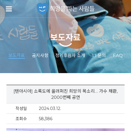
보도자료
보도자료
공지사항
정기후원자 소개
1:1 문의
FAQ
[텐아시아] 소록도에 울려퍼진 희망의 목소리… 가수 채환,
2000번째 공연
작성일
2024.03.12.
조회수
58,386