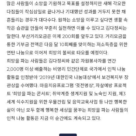
많은 사람들이 소망을 기원하고 목표를 설정하지만 새해 각오한
다짐들이 작심삼일로 끝나거나 기대했던 성과를 거두지 못한 채
흔들리는 경우가 대다수다. 원하는 소망을 이루고 싶다면 생활 속
작은 습관을 만들어 꾸준히 실천하면 이룰 수 있다고 김다정씨는
말한다. 부산거리모금은 이제 200회를 앞두고 있다. 거리모금을
통한 기부금 전액은 다음 달 10회째를 맞이하는 저소득층을 위한
연탄 나눔으로 이어져 희망의 불씨로 타오를 예정이다.
희망을 파는 사람들은 김다정씨와 같은 자원봉사자를 연간
2,000명 이상 배출하는 비영리 민간단체로 국가에서 인적 나눔
활동을 인정받아 '2019년 대한민국 나눔대상'에서 보건복지부 장
관상을 수여했다. 마음치유프로그램 '귓전명상', 자살예방 프로젝
트 '희망을 파는 콘서트', 취약계층 생계지원 및 노숙인 지원, 제3
세계 식수지원을 위한 우물건립 및 음악교육사업 등 나만 행복한
삶이 아닌 모두 함께 행복한 세상을 꿈꾸는 희망을 파는 사람들의
인적 나눔 활동은 지금 이 순간에도 계속되고 있다.