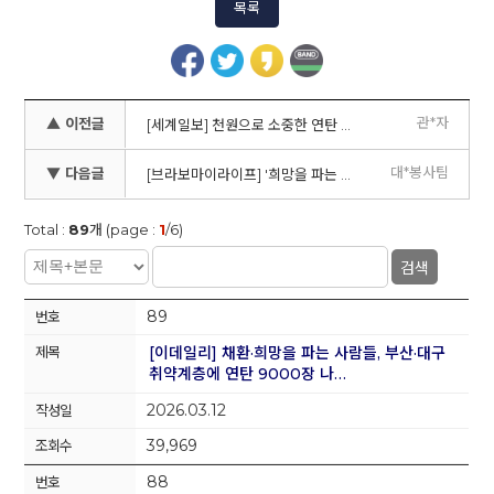
목록
관*자
▲ 이전글
[세계일보] 천원으로 소중한 연탄 기부, 희망을 파는 사람들 ‘희망세상 만들기 프로젝트’ 연탄거리모금
대*봉사팀
▼ 다음글
[브라보마이라이프] '희망을 파는 사람들'의 멋진 모습
Total :
89
개 (page :
1
/6)
검색
89
[이데일리] 채환·희망을 파는 사람들, 부산·대구
취약계층에 연탄 9000장 나…
2026.03.12
39,969
88