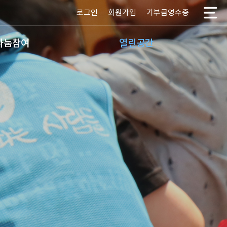
로그인
회원가입
기부금영수증
나눔참여
열린공간