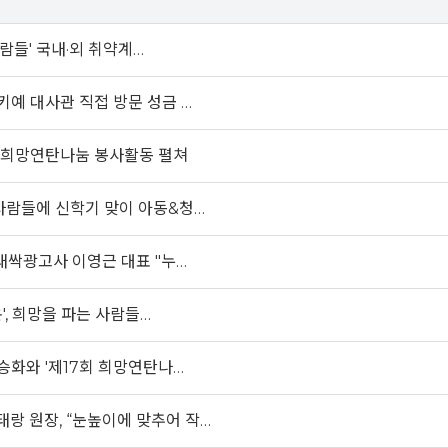
람들' 국내·외 취약계…
키예 대사관 직접 방문 성금 …
9회 희망연탄나눔 봉사활동 펼쳐
 사람들에 신학기 맞이 아동&청…
새싹광고사 이영근 대표 "누…
', 희망을 파는 사람들…
승화와 '제17회 희망연탄나…
태랑 원장, “눈높이에 맞추어 작…