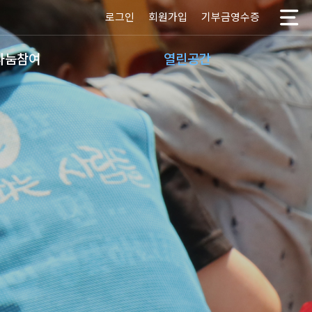
로그인
회원가입
기부금영수증
나눔참여
열린공간