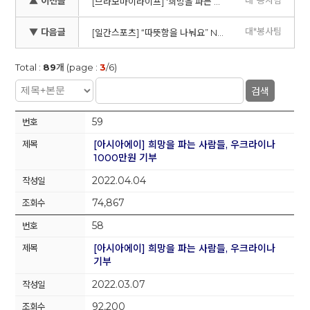
▲ 이전글
[브라보마이라이프] '희망을 파는 사람들'의 멋진 모습
대*봉사팀
▼ 다음글
[일간스포츠] “따뜻함을 나눠요” NGO 희망을 파는 사람들 연탄 나눔 활동 펼쳐
Total :
89
개 (page :
3
/6)
검색
59
[아시아에이] 희망을 파는 사람들, 우크라이나
1000만원 기부
2022.04.04
74,867
58
[아시아에이] 희망을 파는 사람들, 우크라이나
기부
2022.03.07
92,200