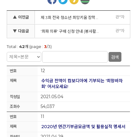
관*자
▲ 이전글
제 3회 전국 청소년 희망키움 장학금 프로젝트 안내
관*자
▼ 다음글
'희파 의류' 구매 신청 안내 (봉사활동 복장)
Total :
42
개 (page :
3
/3)
검색
12
수익금 전액이 캄보디아에 기부되는 '희망바자
회' 어서오세요!
2021.05.04
54,037
11
2020년 연간기부금모금액 및 활용실적 명세서
2021.04.29