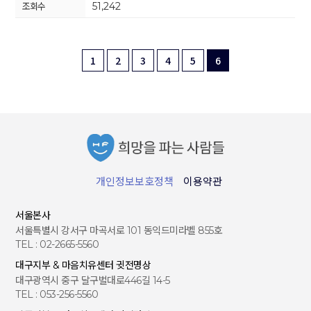
51,242
1
2
3
4
5
6
개인정보보호정책
이용약관
서울본사
서울특별시 강서구 마곡서로 101 동익드미라벨 855호
TEL : 02-2665-5560
대구지부 & 마음치유센터 귓전명상
대구광역시 중구 달구벌대로446길 14-5
TEL : 053-256-5560