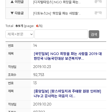
관*자
▲ 이전글
[디지털타임스] NGO 희망을 파는 사람들 서울역 노숙인 겨울나기 희망 나눔 봉사활동 매달 진행
관*자
▼ 다음글
[디트뉴스24] '희망을 파는 사람들', 판암2동 마스크 후원
Total :
89
개 (page :
6
/6)
검색
14
[국민일보] NGO 희망을 파는 사람들 2019 대
한민국 나눔국민대상 보건복지부…
2019.10.23
92,753
13
[중앙일보] [랑스마일치과 주태랑 원장 인터뷰]
나누고 감사하는 마음이 더…
2019.10.20