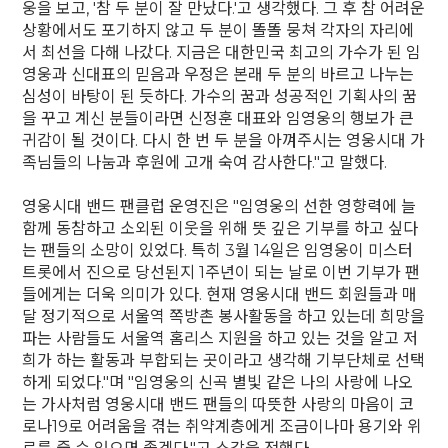
웅을 보고, '참 두 분이 잘 만났다.'고 생각했다. 그 후 참 어려운
상황에서도 포기하지 않고 두 분이 똘똘 뭉쳐 각자의 자리에
서 최선을 다해 나갔다. 지금은 대한민국 최고의 가수가 된 임
영웅과 신대표의 믿음과 우정은 본래 두 분의 바르고 나누는
심성이 바탕이 된 듯하다. 가수의 꿈과 성공적인 기획사의 꿈
을 꾸고 계신 분들이라면 신정훈 대표와 임영웅의 행보가 큰
귀감이 될 것이다. 다시 한 번 두 분을 아껴주시는 영웅시대 가
족님들의 나눔과 후원에 고개 숙여 감사한다."고 말했다.
영웅시대 밴드 팬클럽 운영진은 "임영웅의 선한 영향력에 늘
함께 동참하고 소외된 이웃을 위해 뜻 깊은 기부를 하고 싶다
는 팬들의 소망이 있었다. 특히 3월 14일은 임영웅이 미스터
트롯에서 진으로 당선된지 1주년이 되는 날로 이번 기부가 팬
들에게는 더욱 의미가 있다. 현재 영웅시대 밴드 회원들과 매
달 정기적으로 서울역 쪽방촌 봉사활동을 하고 있는데 희망을
파는 사람들도 서울역 홈리스 지원을 하고 있는 것을 알고 저
희가 하는 활동과 부합되는 곳이라고 생각해 기부단체로 선택
하게 되었다."며 "임영웅의 신곡 별빛 같은 나의 사랑에 나오
는 가사처럼 영웅시대 밴드 팬들의 따뜻한 사랑의 마음이 코
로나19로 어려움을 겪는 취약계층에게 조금이나마 용기와 위