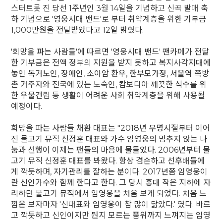
스터트롯 진 당선 1주년인 3월 14일을 기념하고 신곡 발매 축
하 기념으로 '영웅시대 밴드'로 부터 취약계층을 위한 기부금
1,000만원을 전달받았다고 12일 밝혔다.
'희망을 파는 사람들'에 따르면 '영웅시대 밴드' 팬카페가 전달
한 기부금은 전액 정부의 지원을 받지 못하고 복지사각지대에
놓인 독거노인, 장애인, 소아암 환우, 한부모가정, 서울역 쪽방
촌 거주자와 전국에 있는 노숙인, 캄보디아 깨끗한 식수를 위
한 우물건립 등 생활이 어려운 사회 취약계층을 위해 사용될
예정이다.
희망을 파는 사람들 채환 대표는 "2018년 무명시절부터 이어
진 물고기 뮤직 신정훈 대표와 가수 임영웅의 멈추지 않는 나
눔과 선행이 이제는 팬들의 마음에 물들었다. 2006년부터 물
고기 뮤직 신정훈 대표를 봐왔다. 항상 겸손하고 선후배들에
게 깍듯하며, 자기관리를 잘하는 분이다. 2017년쯤 임영웅이
란 신인가수와 함께 한다고 한다. 그 당시 홍대 작은 지하에 자
리하던 물고기 뮤직에서 임영웅을 처음 보게 되었다. 처음 느
낌은 보자마자 '신대표와 임영웅이 참 많이 닮았다.' 였다. 바르
고 깍듯하고 신인이지만 뭔지 모르는 품위까지 느껴지는 임영