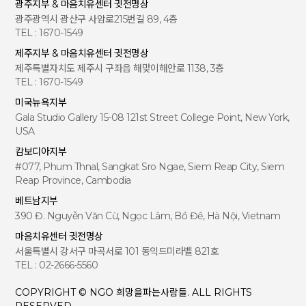
광주지부 & 마음치유센터 귓전명상
광주광역시 광산구 사암로215번길 89, 4층
TEL : 1670-1549
제주지부 & 마음치유센터 귓전명상
제주특별자치도 제주시 구좌읍 해맞이해안로 1138, 3층
TEL : 1670-1549
미국뉴욕지부
Gala Studio Gallery 15-08 121st Street College Point, New York,
USA
캄보디아지부
#077, Phum Thnal, Sangkat Sro Ngae, Siem Reap City, Siem
Reap Province, Cambodia
베트남지부
390 Đ. Nguyễn Văn Cừ, Ngọc Lâm, Bồ Đề, Hà Nội, Vietnam
마음치유센터 귓전명상
서울특별시 강서구 마곡서로 101 동익드미라벨 821호
TEL : 02-2666-5560
COPYRIGHT © NGO 희망을파는사람들. ALL RIGHTS