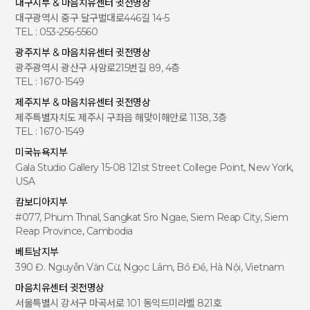
대구지부 & 마음치유센터 귓전명상
신속하게 복구한 후 곧바로 이를 회원에게 공지하여야 합니다.
처리금지, 기술적ㆍ관리적 보호조치, 재위탁 제한, 수탁자
대구광역시 중구 달구벌대로446길 14-5
(5) 관리자는 회원이 제시하는 불만이나 시정요구 사항이 타당한
에 대한 관리ㆍ감독, 손해배상 등 책임에 관한 사항을 계
TEL : 053-256-5560
경우, 즉시 이를 시정하여야 합니다.
약서 등 문서에 명시하고, 수탁자가 개인정보를 안전하게
단, 시정하는데 시간이 소요되는 경우에는 적절한 시정 조치를 위
광주지부 & 마음치유센터 귓전명상
처리하는지를 감독하고 있습니다.
한 일정과 방법을 해당 회원에게 알려야 합니다.
광주광역시 광산구 사암로215번길 89, 4층
개인정보 처리를 위탁하는 사무는 다음과 같습니다.
(6) 관리자는 회원이 원하지 않는 상업광고성 전자메일을 발송하
TEL : 1670-1549
지 않습니다.
수탁업체 현황
제주지부 & 마음치유센터 귓전명상
위탁업무명
제7조 (회원의 권리)
제주특별자치도 제주시 구좌읍 해맞이해안로 1138, 3층
업체명
주소
전화
(1) 회원은 희파사의 서비스를 무료로 자유롭게 이용할 수 있습니
TEL : 1670-1549
다.
(2) 회원은 희파사의 회원그룹 등에 가입하여 활동할 수 있습니다.
“
희파사
”
홈페이지 유
㈜디케이정보
대구시 달서구 명
1544-
미국뉴욕지부
지보수
기술
덕로
21
9608
Gala Studio Gallery 15-08 121st Street College Point, New York,
제8조 (회원의 의무)
USA
제5조(정보주체의 권리‧의무 및 행사방법)
(1) 회원은 "희파사"의 서비스를 이용할 때 아래의 행위를 하지 않
정보주체는 다음과 같은 권리를 행사할 수 있으며, 만14세
아야 합니다.
캄보디아지부
1) 다른 회원의 아이디(ID)를 부정하게 도용하는 행위
미만 아동의 법정대리인은 그 아동의 개인정보에 대한 열
#077, Phum Thnal, Sangkat Sro Ngae, Siem Reap City, Siem
2) 관리자가 제공하는 서비스에서 얻은 정보를 관리자의 사전승
람, 정정ㆍ삭제, 처리정지를 요구할 수 있습니다.
Reap Province, Cambodia
낙 없이 회원으로서의 이용이외의 다른 목적으로 복제하거나, 이
를 출판 방송 등에 사용하거나 제3자에게 제공하는 행위
베트남지부
1. 개인정보 열람 요구
3) 관리자 또는 제3자의 저작권 등 기타 권리를 침해하거나 공공
390 Đ. Nguyễn Văn Cừ, Ngọc Lâm, Bồ Đề, Hà Nội, Vietnam
질서 및 미풍양속에 위반되는 내용의 정보, 문장, 그림, 사진, 동영
“희파사”에서 보유하고 있는 개인정보파일은 「개인정보
상 등을 타인에게 유포하는 행위
마음치유센터 귓전명상
보호법」제35조(개인정보의 열람)에 따라 자신의 개인정
4) 범죄 목적으로 서비스를 이용하는 행위
서울특별시 강서구 마곡서로 101 동익드미라벨 821호
보에 대한 열람을 요구할 수 있습니다. 다만, 개인정보 열