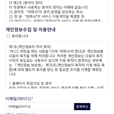
다 제2조 (용어의 정의)
이 약관에서 사용하는 용어의 정의는 아래와 같습니다.
(1) 관리자 : "희파사"의 관리 운영을 담당하는 회사
(2) 회 원 : "희파사"의 서비스 이용계약을 체결한 자
(3) 아이디(ID) : 회원이 "희파사"의 서비스 이용 중 회원식별을
위한 회원의 e-mail주소
개인정보수집 및 이용안내
(4) 비밀번호 : 회원의 개인정보보호와 서비스 이용을 위하여 회
원이 정한 문자와 숫자의 조합
동의합니다.
제1조(개인정보의 처리 목적)
제2장 서비스 이용에 관한 절차
“NGO 희망을 파는 사람들”(이하 ‘희파사'라 한다)은 개인정보를
제3조 (회원의 서비스 이용에 관한 조건)
다음의 목적을 위해 처리합니다. 처리한 개인정보는 다음의 목적
(1) "희파사"의 서비스를 이용하기 위하여는 관리자와 서비스 이
이외의 용도로는 사용되지 않으며 이용 목적이 변경되는 경우에
용계약을 체결하여 회원으로 가입하여야 합니다. 그러기 위하여
는 「개인정보 보호법」 제18조(개인정보의 목적외 이용∙제공 제
는 우선 이 약관에 동의하고, 관리자가 제시하는 소정의 양식을 작
한)에 따라 별도의 동의를 받는 등 필요한 조치를 이행할 예정입
성하여 회원 가입신청을 하여야 합니다.
니다.
(2) 관리자는 위 가입신청에 대하여 상당한 결격사유가 없는 한
신청자가 정한 아이디(ID)와 비밀번호를 승인함으로써 이를 승낙
1. 홈페이지 회원가입 및 관리
하여야 합니다.
회원 가입의사 확인, 회원제 서비스 제공에 따른 본인 식별ㆍ인증,
(3) 관리자는 신청자의 가입신청 내용에 대한 확인이 필요한 정당
회원자격 유지ㆍ관리, 제한적 본인확인제 시행에 따른 본인확인,
한 사유가 있을 경우, 이에 대한 확인을 마칠 때까지 승낙을 유보
서비스 부정이용 방지, 각종 고지·통지, 고충처리, 분쟁 조정을 위
이메일(아이디)
*
할 수 있습니다.
한 기록 보존 등을 목적으로 개인정보를 처리합니다.
(4) 서비스 이용계약의 성립시기는 관리자의 승낙이 신청자에게
2. 민원사무 처리
중복확인
도달한 시점으로 합니다.
민원인의 신원 확인, 민원사항 확인, 사실조사를 위한 연락ㆍ통지,