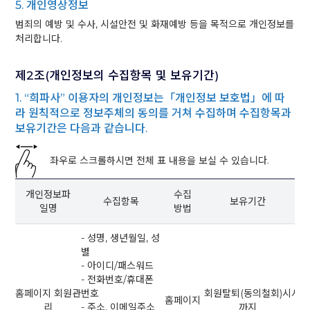
5. 개인영상정보
범죄의 예방 및 수사, 시설안전 및 화재예방 등을 목적으로 개인정보를
처리합니다.
제2조(개인정보의 수집항목 및 보유기간)
1. “희파사” 이용자의 개인정보는「개인정보 보호법」에 따
라 원칙적으로 정보주체의 동의를 거쳐 수집하며 수집항목과
보유기간은 다음과 같습니다.
좌우로 스크롤하시면 전체 표 내용을 보실 수 있습니다.
개인정보파
수집
수집항목
보유기간
일명
방법
- 성명, 생년월일, 성
별
- 아이디/패스워드
- 전화번호/휴대폰
홈페이지 회원관
번호
회원탈퇴(동의철회)시
서비
홈페이지
리
- 주소, 이메일주소
까지