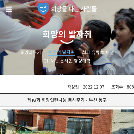
희망의 발자취
희망의 발자취
희망나누기
희파 유튜브 채널
CHMU 온라인 명상대학
작성일
2022.12.07.
조회수
808
제18회 희망연탄나눔 봉사후기 - 부산 동구