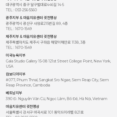
대구광역시 중구 달구벌대로446길 14-5
TEL : 053-256-5560
광주지부 & 마음치유센터 귓전명상
광주광역시 광산구 사암로215번길 89, 4층
TEL : 1670-1549
제주지부 & 마음치유센터 귓전명상
제주특별자치도 제주시 구좌읍 해맞이해안로 1138, 3층
TEL : 1670-1549
미국뉴욕지부
Gala Studio Gallery 15-08 121st Street College Point, New York,
USA
캄보디아지부
#077, Phum Thnal, Sangkat Sro Ngae, Siem Reap City, Siem
Reap Province, Cambodia
베트남지부
390 Đ. Nguyễn Văn Cừ, Ngọc Lâm, Bồ Đề, Hà Nội, Vietnam
마음치유센터 귓전명상
서울특별시 강서구 마곡서로 101 동익드미라벨 821호