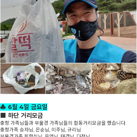
♣ 6월 4일 금요일
■ 하단 거리모금
충청 가족님들과 부울경 가족님들의 합동거리모금을 했습니다.
충청가족 승자님, 은순님, 미주님, 규리님
부울경가족 회향심님, 은영님, 태겸님, 다정님