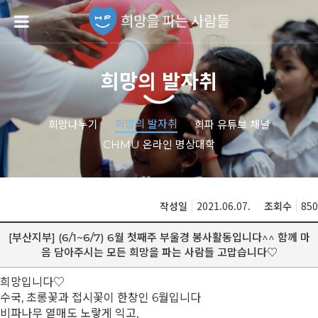
희망의 발자취
희망의 발자취
희망나누기
희파 유튜브 채널
CHMU 온라인 명상대학
작성일
2021.06.07.
조회수
850
[부산지부] (6/1~6/7) 6월 첫째주 부울경 봉사활동입니다^^ 함께 마
음 담아주시는 모든 희망을 파는 사람들 고맙습니다♡
희망입니다♡
수국, 초롱꽃과 접시꽃이 한창인 6월입니다
비파나무 열매도 노랗게 익고,