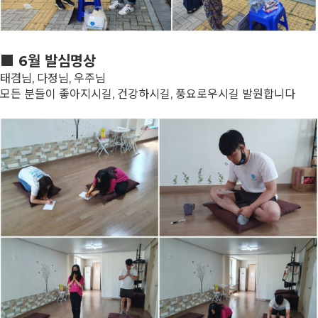
■
6월 발심명상
태겸님, 다정님, 우주님
모든 분들이 좋아지시길, 건강하시길, 풍요로우시길 발원합니다