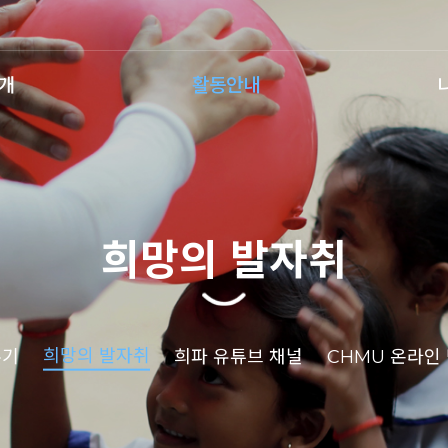
개
활동안내
희망의 발자취
희망의 발자취
누기
희파 유튜브 채널
CHMU 온라인