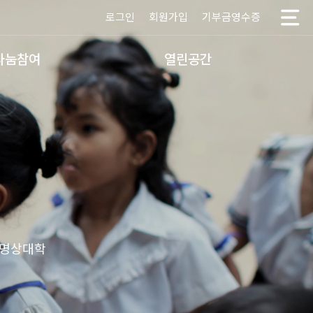
로그인
회원가입
기부금영수증
나눔참여
열린공간
 명상대학