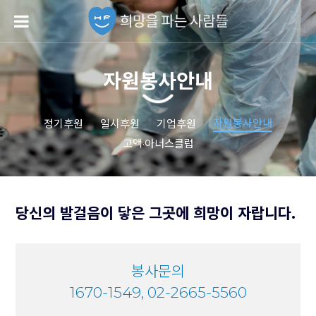
자원봉사안내
자원봉사안내
정기후원
일시후원
기업후원
고액·아너스클럽
당신의 발걸음이 닿은 그곳에
희망이 자랍니다.
봉사문의
1670-1549, 02-2665-5560