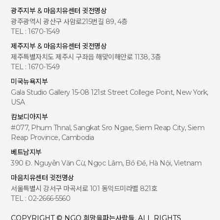
광주지부 & 마음치유센터 귓전명상
광주광역시 광산구 사암로215번길 89, 4층
TEL : 1670-1549
제주지부 & 마음치유센터 귓전명상
제주특별자치도 제주시 구좌읍 해맞이해안로 1138, 3층
TEL : 1670-1549
미국뉴욕지부
Gala Studio Gallery 15-08 121st Street College Point, New York,
USA
캄보디아지부
#077, Phum Thnal, Sangkat Sro Ngae, Siem Reap City, Siem
Reap Province, Cambodia
베트남지부
390 Đ. Nguyễn Văn Cừ, Ngọc Lâm, Bồ Đề, Hà Nội, Vietnam
마음치유센터 귓전명상
서울특별시 강서구 마곡서로 101 동익드미라벨 821호
TEL : 02-2666-5560
COPYRIGHT © NGO 희망을파는사람들. ALL RIGHTS